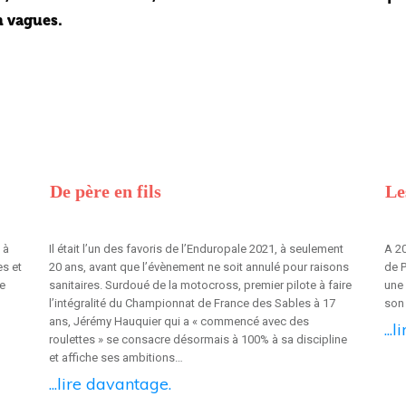
n vagues.
De père en fils
Le
 à
Il était l’un des favoris de l’Enduropale 2021, à seulement
A 20
es et
20 ans, avant que l’évènement ne soit annulé pour raisons
de P
de
sanitaires. Surdoué de la motocross, premier pilote à faire
une 
l’intégralité du Championnat de France des Sables à 17
son 
ans, Jérémy Hauquier qui a « commencé avec des
...
roulettes » se consacre désormais à 100% à sa discipline
et affiche ses ambitions…
...lire davantage.