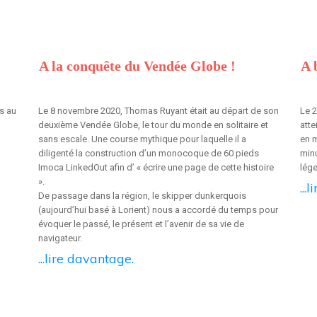
A la conquête du Vendée Globe !
A 
es au
Le 8 novembre 2020, Thomas Ruyant était au départ de son
Le 2
deuxième Vendée Globe, le tour du monde en solitaire et
atte
sans escale. Une course mythique pour laquelle il a
en 
diligenté la construction d’un monocoque de 60 pieds
minu
Imoca LinkedOut afin d’ « écrire une page de cette histoire
lége
».
...
De passage dans la région, le skipper dunkerquois
(aujourd’hui basé à Lorient) nous a accordé du temps pour
évoquer le passé, le présent et l’avenir de sa vie de
navigateur.
...lire davantage.