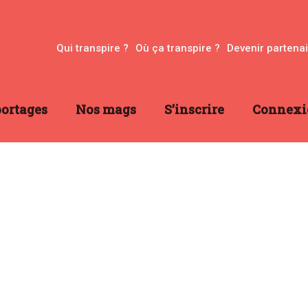
Qui transpire ?
Où ça transpire ?
Devenir partena
ortages
Nos mags
S’inscrire
Connexi